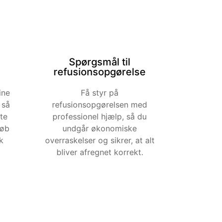
Spørgsmål til
refusionsopgørelse
ine
Få styr på
 så
refusionsopgørelsen med
te
professionel hjælp, så du
køb
undgår økonomiske
k
overraskelser og sikrer, at alt
bliver afregnet korrekt.