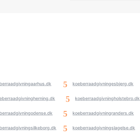
berraadgivningaarhus.dk
koeberraadgivningesbjerg.dk
eberraadgivningherning.dk
koeberraadgivningholstebro.dk
berraadgivningodense.dk
koeberraadgivningranders.dk
berraadgivningsilkeborg.dk
koeberraadgivningslagelse.dk