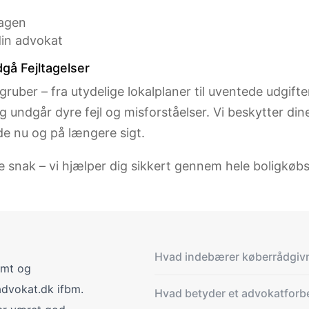
sagen
in advokat
gå Fejltagelser
gruber – fra utydelige lokalplaner til uventede udgift
undgår dyre fejl og misforståelser. Vi beskytter dine 
de nu og på længere sigt.
e snak – vi hjælper dig sikkert gennem hele boligkøbs
Hvad indebærer køberrådgiv
nemt og
advokat.dk ifbm.
Hvad betyder et advokatforbe