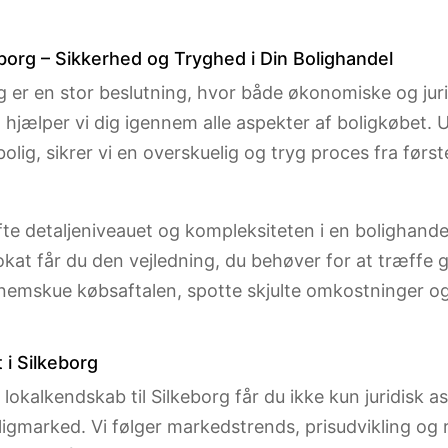
eborg – Sikkerhed og Tryghed i Din Bolighandel
rg er en stor beslutning, hvor både økonomiske og jur
hjælper vi dig igennem alle aspekter af boligkøbet. Ua
olig, sikrer vi en overskuelig og tryg proces fra første
e detaljeniveauet og kompleksiteten i en bolighande
at får du den vejledning, du behøver for at træffe 
nnemskue købsaftalen, spotte skjulte omkostninger o
 i Silkeborg
kalkendskab til Silkeborg får du ikke kun juridisk a
oligmarked. Vi følger markedstrends, prisudvikling og 