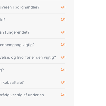
giveren i bolighandler?
ld?
an fungerer det?
gennemgang vigtig?
else, og hvorfor er den vigtig?
g?
n købsaftale?
rrådgiver sig af under en