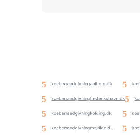
koeberraadgivningaalborg.dk
koe
koeberraadgivningfrederikshavn.dk
ko
koeberraadgivningkolding.dk
koe
koeberraadgivningroskilde.dk
koe