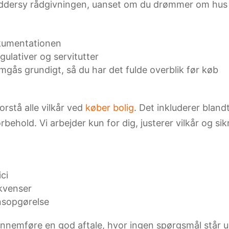
ddersy rådgivningen, uanset om du drømmer om hus i Se
dokumentationen
ulativer og servitutter
mgås grundigt, så du har det fulde overblik før køb
rstå alle vilkår ved
køber bolig
. Det inkluderer blan
behold. Vi arbejder kun for dig, justerer vilkår og sik
ici
kvenser
onsopgørelse
 gennemføre en god aftale, hvor ingen spørgsmål står 