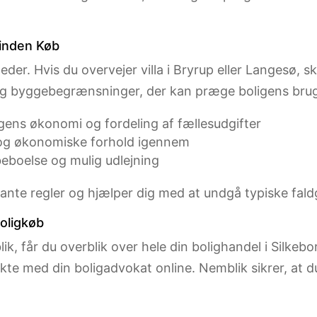
 inden Køb
der. Hvis du overvejer villa i Bryrup eller Langesø
r og byggebegrænsninger, der kan præge boligens brug
ngens økonomi og fordeling af fællesudgifter
 og økonomiske forhold igennem
eboelse og mulig udlejning
ante regler og hjælper dig med at undgå typiske faldg
Boligkøb
k, får du overblik over hele din bolighandel i Silkebo
e med din boligadvokat online. Nemblik sikrer, at du 